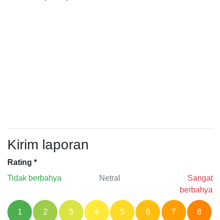
Kirim laporan
Rating
*
Tidak berbahya
Netral
Sangat
berbahya
1
2
3
4
5
6
7
8