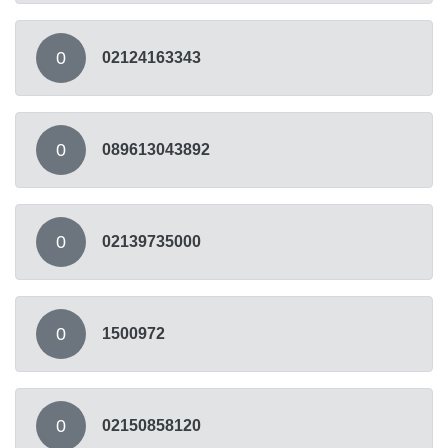
0
02124163343
0
089613043892
0
02139735000
0
1500972
0
02150858120