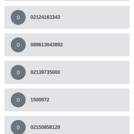
0
02124163343
0
089613043892
0
02139735000
0
1500972
0
02150858120