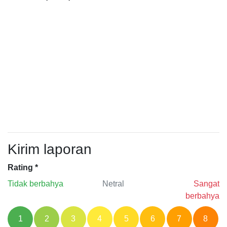
Kirim laporan
Rating
*
Tidak berbahya
Netral
Sangat
berbahya
1
2
3
4
5
6
7
8