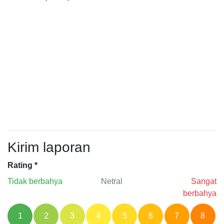
Kirim laporan
Rating
*
Tidak berbahya
Netral
Sangat
berbahya
1
2
3
4
5
6
7
8