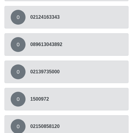
0
02124163343
0
089613043892
0
02139735000
0
1500972
0
02150858120