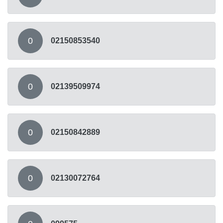
0
02150853540
0
02139509974
0
02150842889
0
02130072764