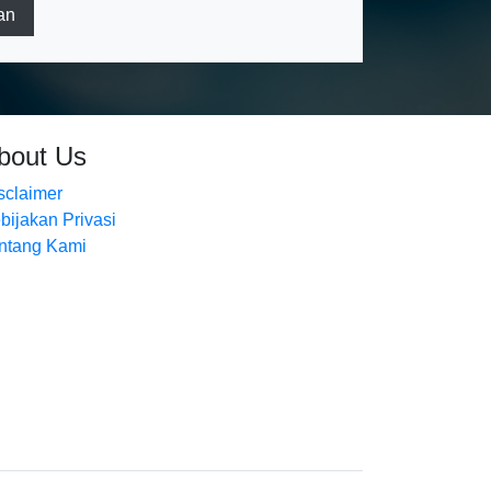
an
bout Us
sclaimer
bijakan Privasi
ntang Kami