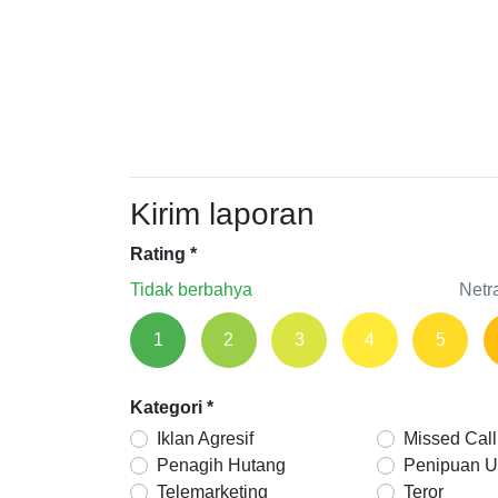
Kirim laporan
Rating
*
Tidak berbahya
Netr
1
2
3
4
5
Kategori
*
Iklan Agresif
Missed Call
Penagih Hutang
Penipuan 
Telemarketing
Teror