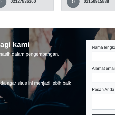
0
0
02127836300
02150915888
agi kami
Nama lengk
n masih dalam pengembangan.
Alamat emai
a agar situs ini menjadi lebih baik
Pesan Anda