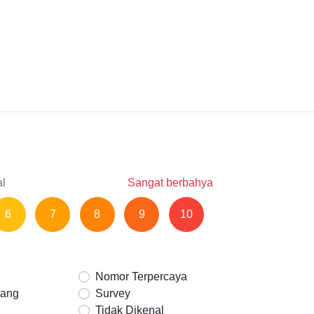
al
Sangat berbahya
6
7
8
9
10
Nomor Terpercaya
Uang
Survey
Tidak Dikenal