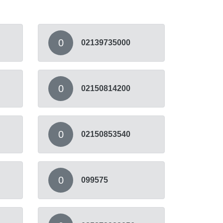
0
02139735000
0
02150814200
0
02150853540
0
099575