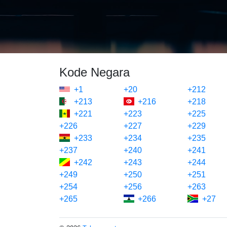
Kode Negara
+1
+20
+212
+213
+216
+218
+221
+223
+225
+226
+227
+229
+233
+234
+235
+237
+240
+241
+242
+243
+244
+249
+250
+251
+254
+256
+263
+265
+266
+27