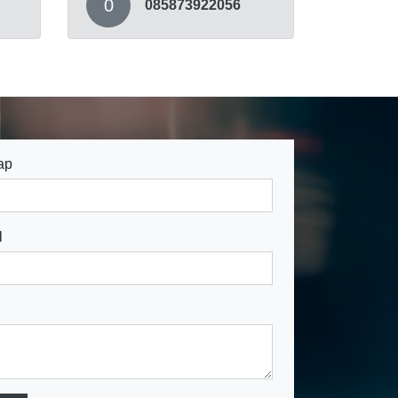
0
085873922056
ap
l