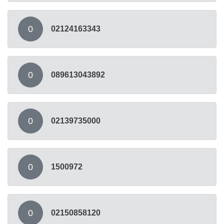
0
02124163343
0
089613043892
0
02139735000
0
1500972
0
02150858120