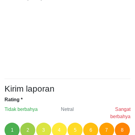
Kirim laporan
Rating
*
Tidak berbahya
Netral
Sangat
berbahya
1
2
3
4
5
6
7
8