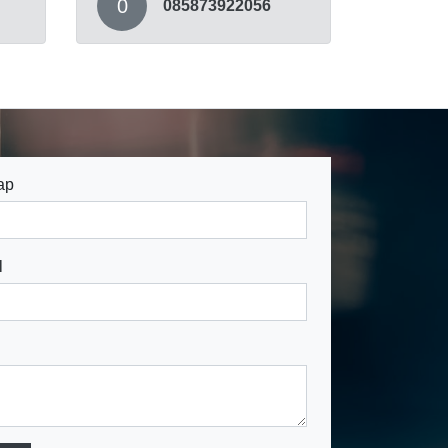
0
085873922056
ap
l