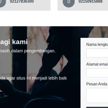
0
0
02127836300
02150915888
agi kami
Nama lengk
n masih dalam pengembangan.
Alamat emai
a agar situs ini menjadi lebih baik
Pesan Anda