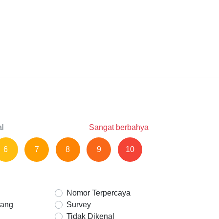
al
Sangat berbahya
6
7
8
9
10
Nomor Terpercaya
Uang
Survey
Tidak Dikenal