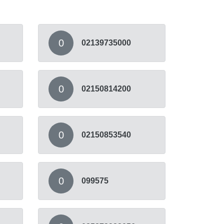
0
02139735000
0
02150814200
0
02150853540
0
099575