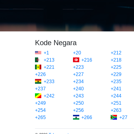
Kode Negara
+1
+20
+212
+213
+216
+218
+221
+223
+225
+226
+227
+229
+233
+234
+235
+237
+240
+241
+242
+243
+244
+249
+250
+251
+254
+256
+263
+265
+266
+27