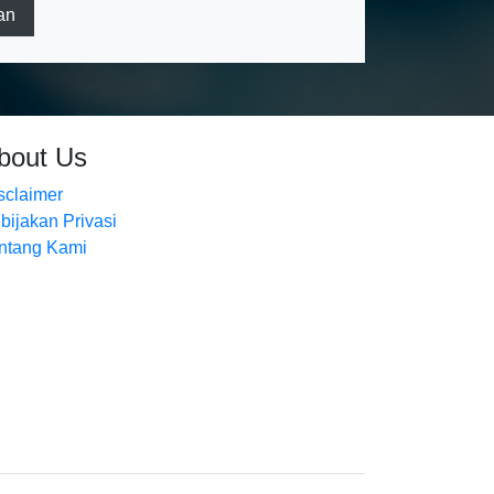
an
bout Us
sclaimer
bijakan Privasi
ntang Kami