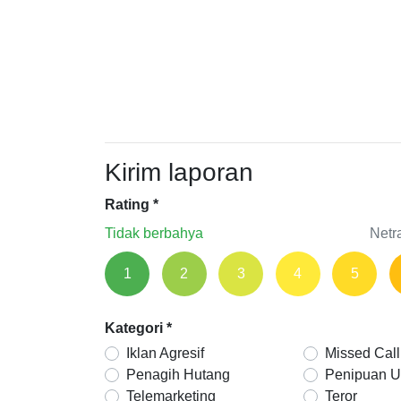
Kirim laporan
Rating
*
Tidak berbahya
Netr
1
2
3
4
5
Kategori
*
Iklan Agresif
Missed Call
Penagih Hutang
Penipuan 
Telemarketing
Teror