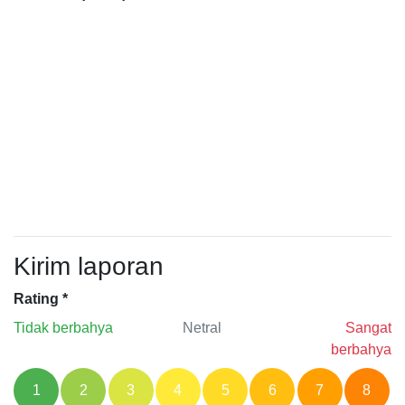
Kirim laporan
Rating
*
Tidak berbahya
Netral
Sangat
berbahya
1
2
3
4
5
6
7
8