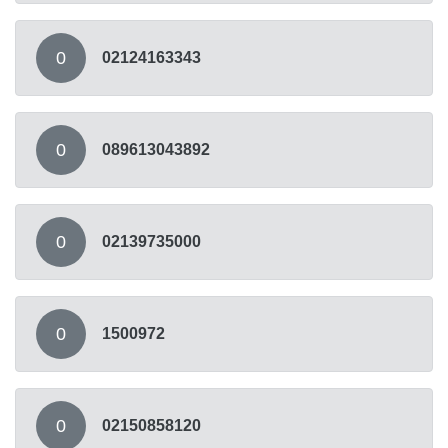
0
02124163343
0
089613043892
0
02139735000
0
1500972
0
02150858120