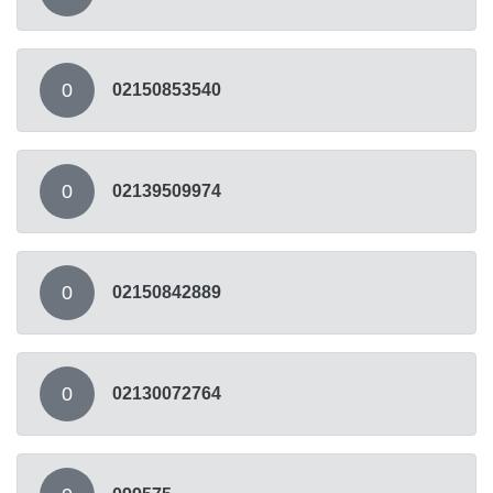
0
02150853540
0
02139509974
0
02150842889
0
02130072764