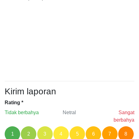
Kirim laporan
Rating
*
Tidak berbahya
Netral
Sangat
berbahya
1
2
3
4
5
6
7
8