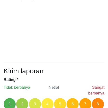
Kirim laporan
Rating
*
Tidak berbahya
Netral
Sangat
berbahya
1
2
3
4
5
6
7
8