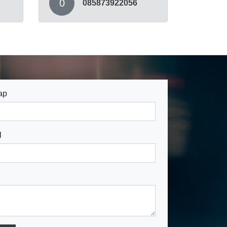
0
085873922056
ap
l