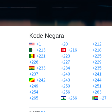
Kode Negara
+1
+20
+212
+213
+216
+218
+221
+223
+225
+226
+227
+229
+233
+234
+235
+237
+240
+241
+242
+243
+244
+249
+250
+251
+254
+256
+263
+265
+266
+27