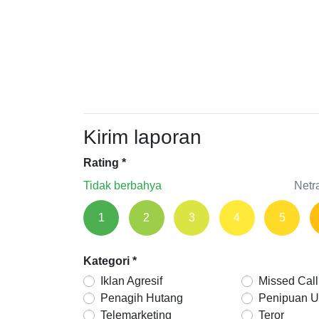
Kirim laporan
Rating
*
Tidak berbahya
Netr
1
2
3
4
5
Kategori
*
Iklan Agresif
Missed Call
Penagih Hutang
Penipuan 
Telemarketing
Teror