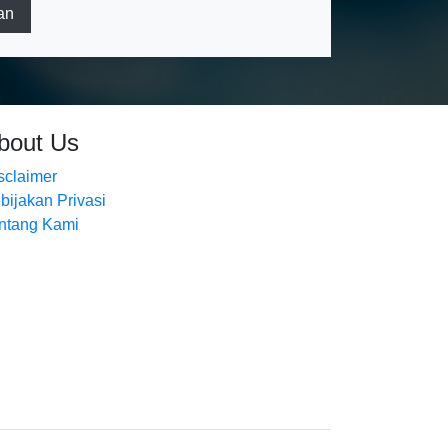
an
bout Us
sclaimer
bijakan Privasi
ntang Kami