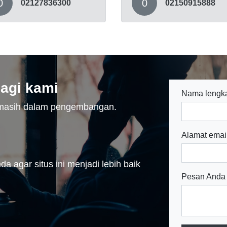
0
0
02127836300
02150915888
agi kami
Nama lengk
n masih dalam pengembangan.
Alamat emai
a agar situs ini menjadi lebih baik
Pesan Anda