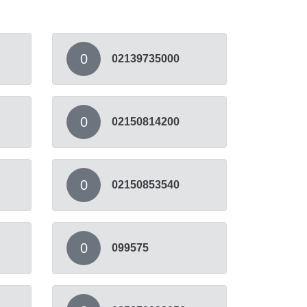
0
02139735000
0
02150814200
0
02150853540
0
099575