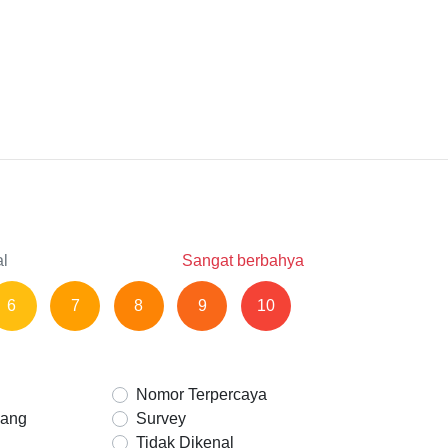
al
Sangat berbahya
6
7
8
9
10
Nomor Terpercaya
Uang
Survey
Tidak Dikenal