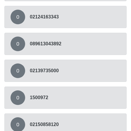
0
02124163343
0
089613043892
0
02139735000
0
1500972
0
02150858120