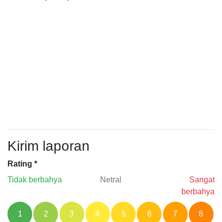
Kirim laporan
Rating
*
Tidak berbahya
Netral
Sangat
berbahya
1
2
3
4
5
6
7
8