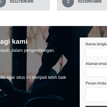
0
0
02127836300
02150915888
agi kami
Nama lengk
n masih dalam pengembangan.
Alamat emai
a agar situs ini menjadi lebih baik
Pesan Anda