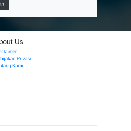
an
bout Us
sclaimer
bijakan Privasi
ntang Kami