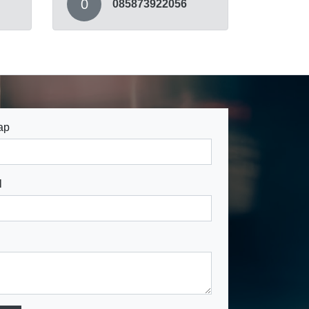
0
085873922056
ap
l