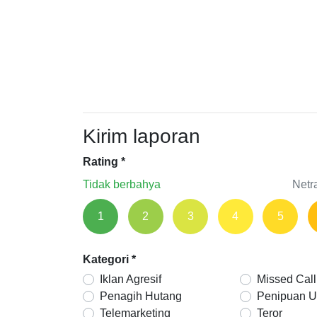
Kirim laporan
Rating
*
Tidak berbahya
Netr
1
2
3
4
5
Kategori
*
Iklan Agresif
Missed Call
Penagih Hutang
Penipuan 
Telemarketing
Teror