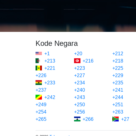
Kode Negara
+1
+20
+212
+213
+216
+218
+221
+223
+225
+226
+227
+229
+233
+234
+235
+237
+240
+241
+242
+243
+244
+249
+250
+251
+254
+256
+263
+265
+266
+27