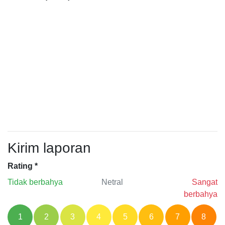
Kirim laporan
Rating
*
Tidak berbahya
Netral
Sangat
berbahya
1
2
3
4
5
6
7
8