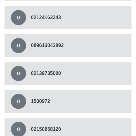
0
02124163343
0
089613043892
0
02139735000
0
1500972
0
02150858120