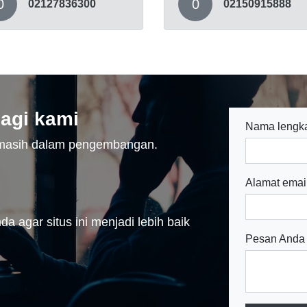
0
0
02127836300
02150915888
agi kami
Nama lengk
n masih dalam pengembangan.
Alamat emai
a agar situs ini menjadi lebih baik
Pesan Anda