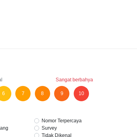
al
Sangat berbahya
6
7
8
9
10
Nomor Terpercaya
Uang
Survey
Tidak Dikenal