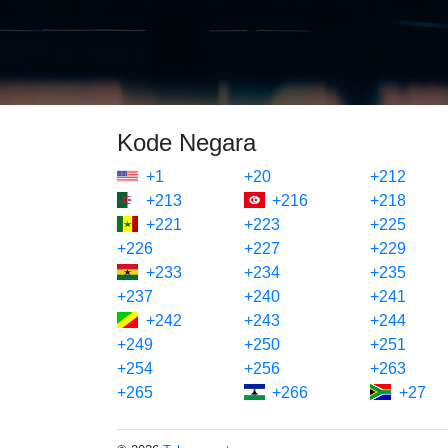
Kode Negara
+1
+20
+212
+213
+216
+218
+221
+223
+225
+226
+227
+229
+233
+234
+235
+237
+240
+241
+242
+243
+244
+249
+250
+251
+254
+256
+263
+265
+266
+27