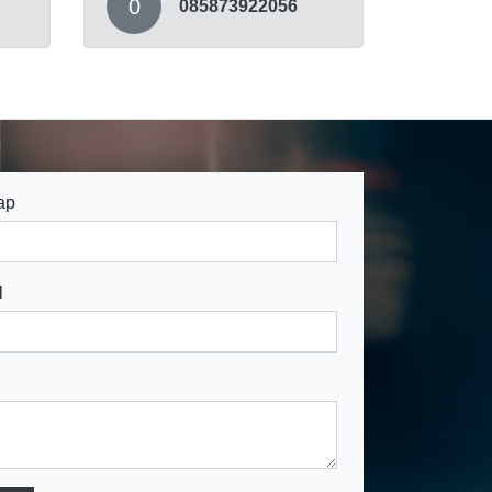
0
085873922056
ap
l