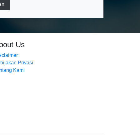
an
bout Us
sclaimer
bijakan Privasi
ntang Kami