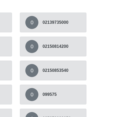
0
02139735000
0
02150814200
0
02150853540
0
099575