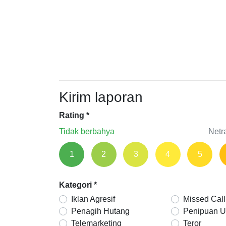
Kirim laporan
Rating
*
Tidak berbahya
Netr
1
2
3
4
5
Kategori
*
Iklan Agresif
Missed Call
Penagih Hutang
Penipuan 
Telemarketing
Teror