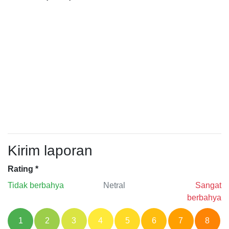
Kirim laporan
Rating
*
Tidak berbahya
Netral
Sangat
berbahya
1
2
3
4
5
6
7
8