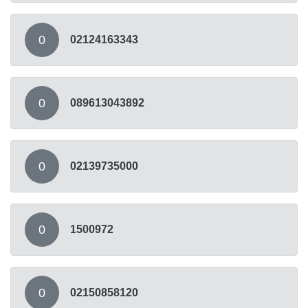
0
02124163343
0
089613043892
0
02139735000
0
1500972
0
02150858120