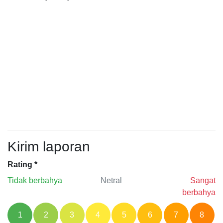
Kirim laporan
Rating
*
Tidak berbahya
Netral
Sangat
berbahya
1
2
3
4
5
6
7
8