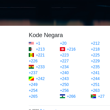
Kode Negara
+1
+20
+212
+213
+216
+218
+221
+223
+225
+226
+227
+229
+233
+234
+235
+237
+240
+241
+242
+243
+244
+249
+250
+251
+254
+256
+263
+265
+266
+27