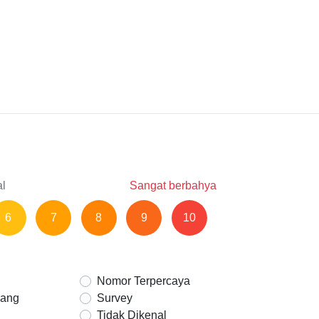
al
Sangat berbahya
6
7
8
9
10
Nomor Terpercaya
Uang
Survey
Tidak Dikenal