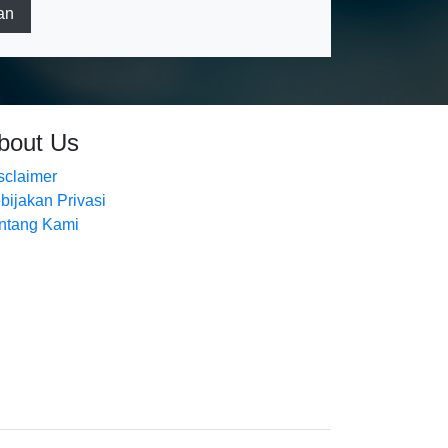
an
bout Us
sclaimer
bijakan Privasi
ntang Kami