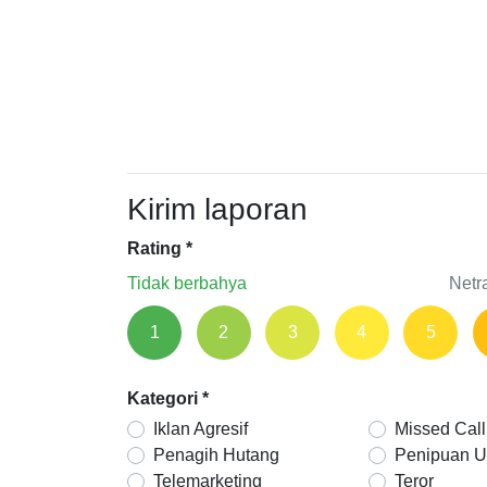
Kirim laporan
Rating
*
Tidak berbahya
Netr
1
2
3
4
5
Kategori
*
Iklan Agresif
Missed Call
Penagih Hutang
Penipuan 
Telemarketing
Teror