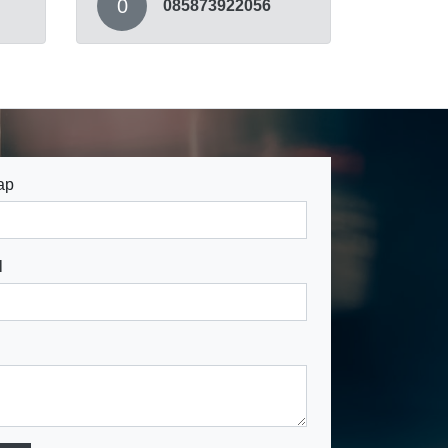
0
085873922056
ap
l