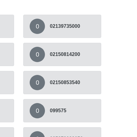
0
02139735000
0
02150814200
0
02150853540
0
099575