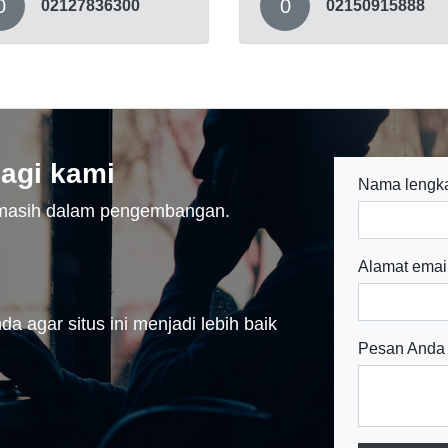
0
0
02127836300
02150915888
agi kami
Nama lengk
n masih dalam pengembangan.
Alamat emai
a agar situs ini menjadi lebih baik
Pesan Anda