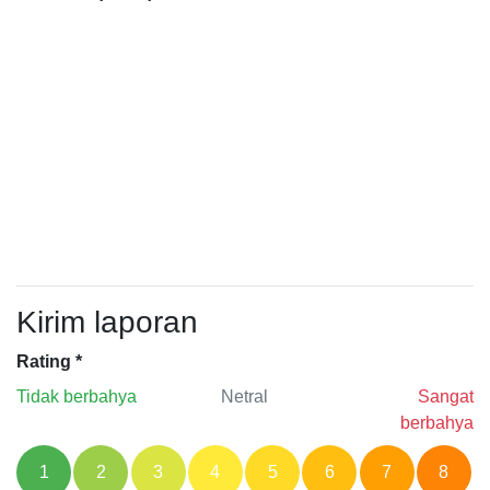
Kirim laporan
Rating
*
Tidak berbahya
Netral
Sangat
berbahya
1
2
3
4
5
6
7
8