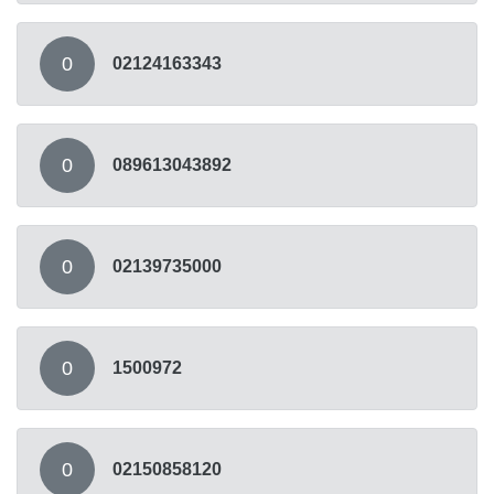
0
02124163343
0
089613043892
0
02139735000
0
1500972
0
02150858120