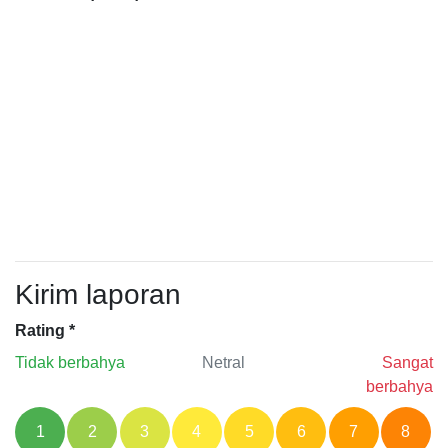
Kirim laporan
Rating
*
Tidak berbahya
Netral
Sangat
berbahya
1
2
3
4
5
6
7
8