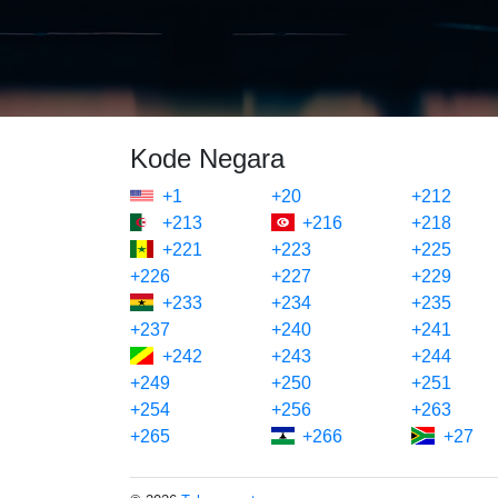
Kode Negara
+1
+20
+212
+213
+216
+218
+221
+223
+225
+226
+227
+229
+233
+234
+235
+237
+240
+241
+242
+243
+244
+249
+250
+251
+254
+256
+263
+265
+266
+27