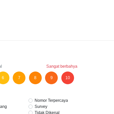
al
Sangat berbahya
6
7
8
9
10
Nomor Terpercaya
Uang
Survey
Tidak Dikenal