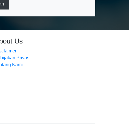
an
bout Us
sclaimer
bijakan Privasi
ntang Kami