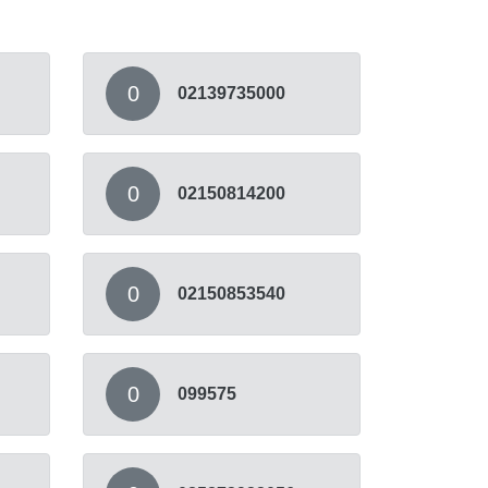
0
02139735000
0
02150814200
0
02150853540
0
099575