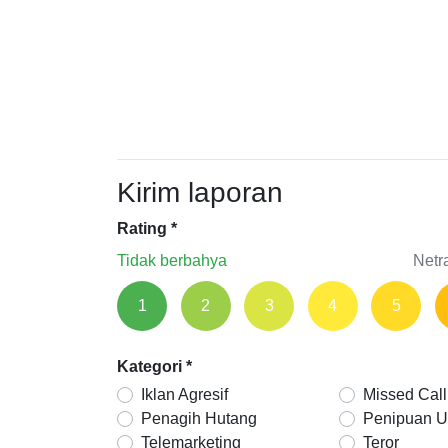
Kirim laporan
Rating
*
Tidak berbahya
Netr
1
2
3
4
5
Kategori
*
Iklan Agresif
Missed Call
Penagih Hutang
Penipuan 
Telemarketing
Teror