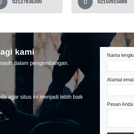
0
0
02127836300
02150915888
agi kami
Nama lengk
n masih dalam pengembangan.
Alamat emai
a agar situs ini menjadi lebih baik
Pesan Anda