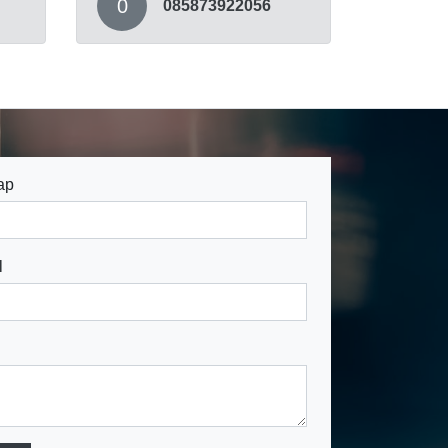
0
085873922056
ap
l