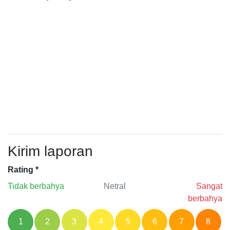
Kirim laporan
Rating
*
Tidak berbahya
Netral
Sangat
berbahya
1
2
3
4
5
6
7
8