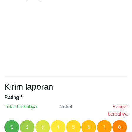
Kirim laporan
Rating
*
Tidak berbahya
Netral
Sangat
berbahya
1
2
3
4
5
6
7
8