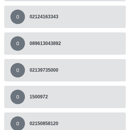
0
02124163343
0
089613043892
0
02139735000
0
1500972
0
02150858120