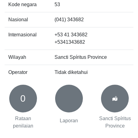
Kode negara
53
Nasional
(041) 343682
Internasional
+53 41 343682
+5341343682
Wilayah
Sancti Spíritus Province
Operator
Tidak diketahui
0
Rataan
Sancti Spíritus
Laporan
penilaian
Province