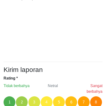
Kirim laporan
Rating
*
Tidak berbahya
Netral
Sangat
berbahya
1
2
3
4
5
6
7
8