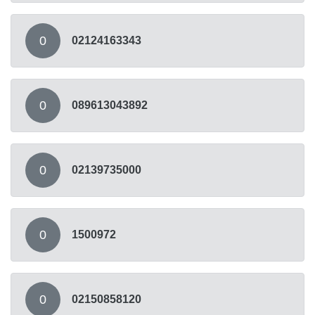
0
02124163343
0
089613043892
0
02139735000
0
1500972
0
02150858120