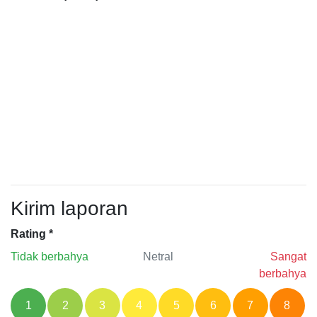
Kirim laporan
Rating
*
Tidak berbahya
Netral
Sangat
berbahya
1
2
3
4
5
6
7
8