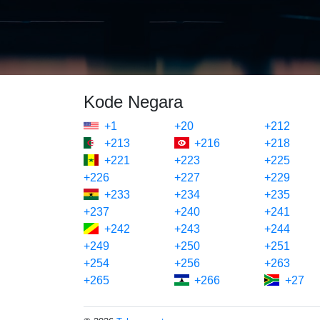
Kode Negara
+1
+20
+212
+213
+216
+218
+221
+223
+225
+226
+227
+229
+233
+234
+235
+237
+240
+241
+242
+243
+244
+249
+250
+251
+254
+256
+263
+265
+266
+27