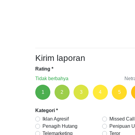
Kirim laporan
Rating
*
Tidak berbahya
Netr
1
2
3
4
5
Kategori
*
Iklan Agresif
Missed Call
Penagih Hutang
Penipuan 
Telemarketing
Teror