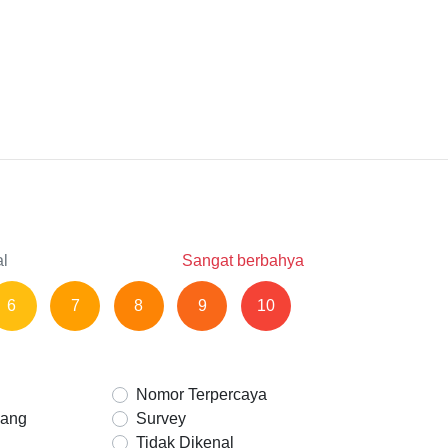
al
Sangat berbahya
6
7
8
9
10
Nomor Terpercaya
Uang
Survey
Tidak Dikenal