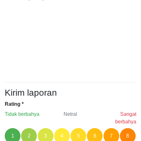
Kirim laporan
Rating
*
Tidak berbahya
Netral
Sangat
berbahya
1
2
3
4
5
6
7
8