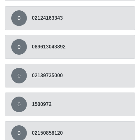
0
02124163343
0
089613043892
0
02139735000
0
1500972
0
02150858120