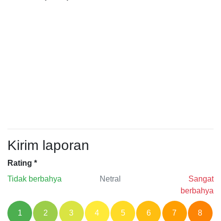
Kirim laporan
Rating
*
Tidak berbahya
Netral
Sangat
berbahya
1
2
3
4
5
6
7
8