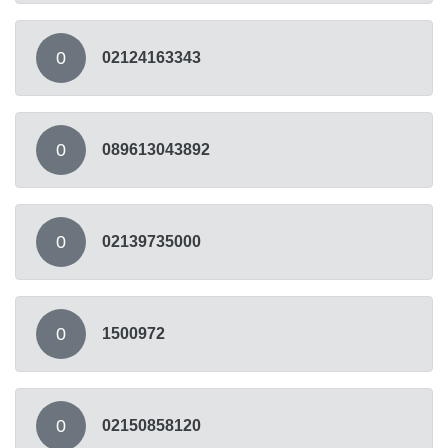
0
02124163343
0
089613043892
0
02139735000
0
1500972
0
02150858120