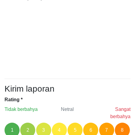
Kirim laporan
Rating
*
Tidak berbahya
Netral
Sangat
berbahya
1
2
3
4
5
6
7
8