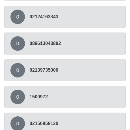
0
02124163343
0
089613043892
0
02139735000
0
1500972
0
02150858120