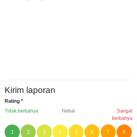
Kirim laporan
Rating
*
Tidak berbahya
Netral
Sangat
berbahya
1
2
3
4
5
6
7
8