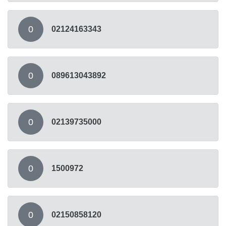
0
02124163343
0
089613043892
0
02139735000
0
1500972
0
02150858120