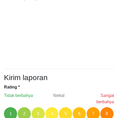
Kirim laporan
Rating
*
Tidak berbahya
Netral
Sangat
berbahya
1
2
3
4
5
6
7
8