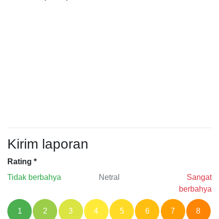
Kirim laporan
Rating
*
Tidak berbahya
Netral
Sangat
berbahya
1
2
3
4
5
6
7
8