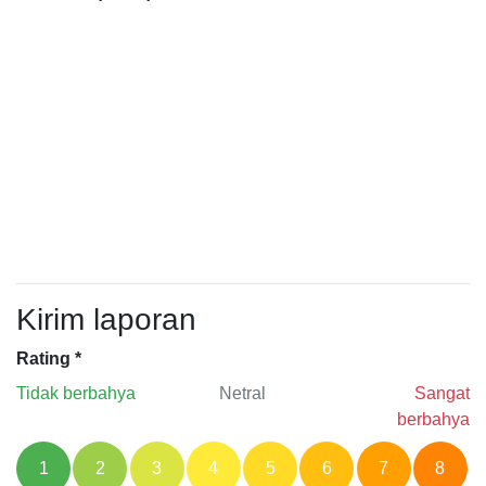
Kirim laporan
Rating
*
Tidak berbahya
Netral
Sangat
berbahya
1
2
3
4
5
6
7
8