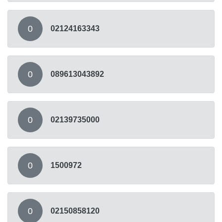
0
02124163343
0
089613043892
0
02139735000
0
1500972
0
02150858120