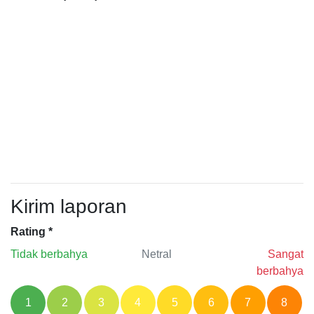
Kirim laporan
Rating
*
Tidak berbahya
Netral
Sangat
berbahya
1
2
3
4
5
6
7
8