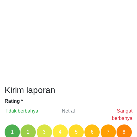
Kirim laporan
Rating
*
Tidak berbahya
Netral
Sangat
berbahya
1
2
3
4
5
6
7
8