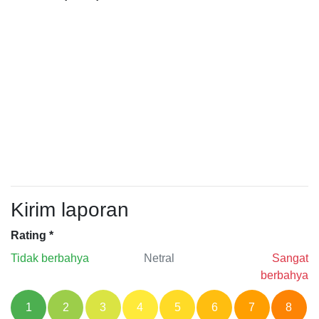
Kirim laporan
Rating
*
Tidak berbahya
Netral
Sangat
berbahya
1
2
3
4
5
6
7
8