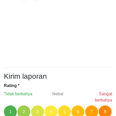
Kirim laporan
Rating
*
Tidak berbahya
Netral
Sangat
berbahya
1
2
3
4
5
6
7
8