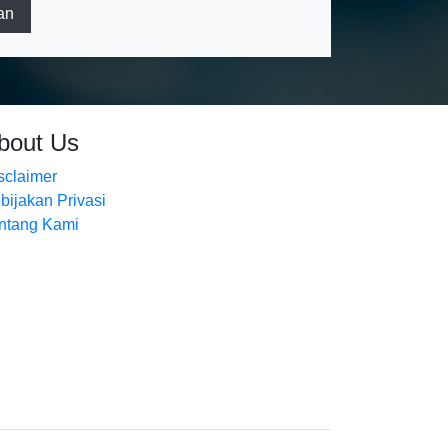
an
bout Us
sclaimer
bijakan Privasi
ntang Kami