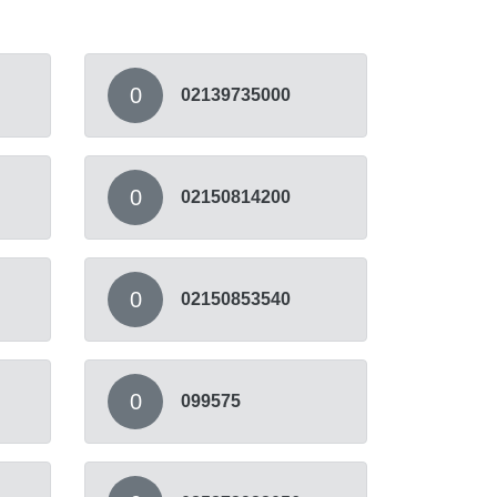
0
02139735000
0
02150814200
0
02150853540
0
099575