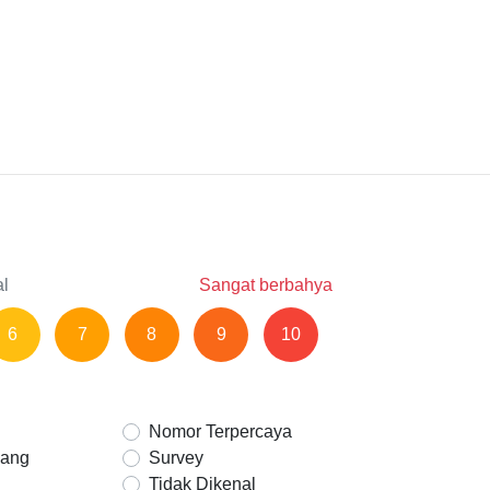
al
Sangat berbahya
6
7
8
9
10
Nomor Terpercaya
Uang
Survey
Tidak Dikenal