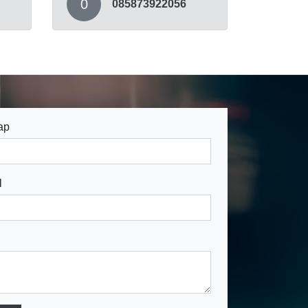
0
085873922056
ap
l