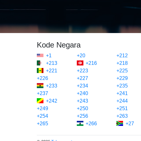
Kode Negara
+1
+20
+212
+213
+216
+218
+221
+223
+225
+226
+227
+229
+233
+234
+235
+237
+240
+241
+242
+243
+244
+249
+250
+251
+254
+256
+263
+265
+266
+27