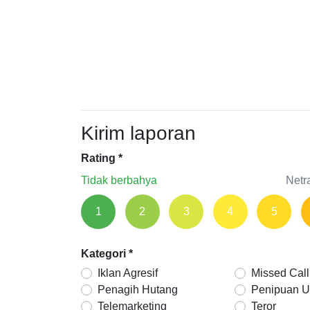
Kirim laporan
Rating
*
Tidak berbahya
Netr
1
2
3
4
5
Kategori
*
Iklan Agresif
Missed Call
Penagih Hutang
Penipuan 
Telemarketing
Teror