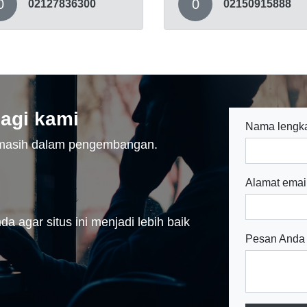
0
0
02127836300
02150915888
agi kami
Nama lengk
n masih dalam pengembangan.
Alamat emai
a agar situs ini menjadi lebih baik
Pesan Anda