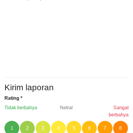
Kirim laporan
Rating
*
Tidak berbahya
Netral
Sangat
berbahya
1
2
3
4
5
6
7
8