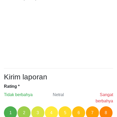
Kirim laporan
Rating
*
Tidak berbahya
Netral
Sangat
berbahya
1
2
3
4
5
6
7
8