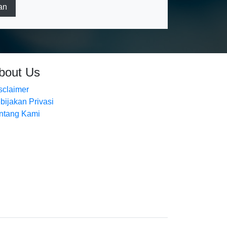
an
bout Us
sclaimer
bijakan Privasi
ntang Kami