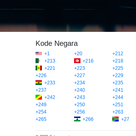
Kode Negara
+1
+20
+212
+213
+216
+218
+221
+223
+225
+226
+227
+229
+233
+234
+235
+237
+240
+241
+242
+243
+244
+249
+250
+251
+254
+256
+263
+265
+266
+27