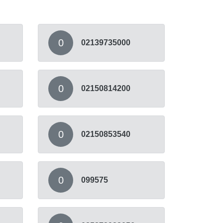
0
02139735000
0
02150814200
0
02150853540
0
099575