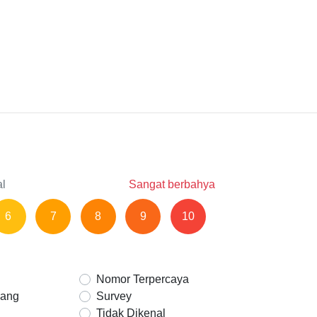
al
Sangat berbahya
6
7
8
9
10
Nomor Terpercaya
Uang
Survey
Tidak Dikenal