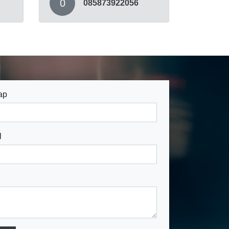
0
085873922056
ap
l