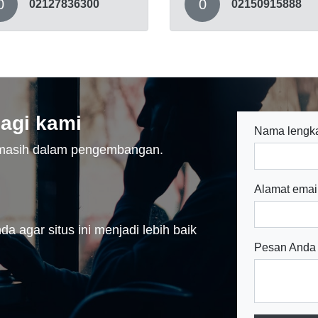
0
0
02127836300
02150915888
agi kami
Nama lengk
n masih dalam pengembangan.
Alamat emai
a agar situs ini menjadi lebih baik
Pesan Anda