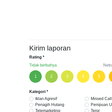
Kirim laporan
Rating
*
Tidak berbahya
Netr
1
2
3
4
5
Kategori
*
Iklan Agresif
Missed Call
Penagih Hutang
Penipuan 
Telemarketing
Teror