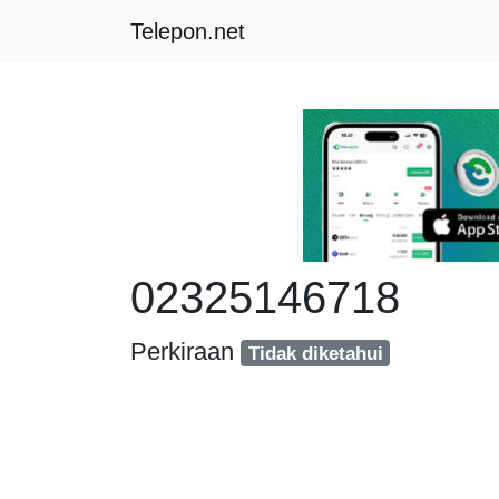
Telepon.net
02325146718
Perkiraan
Tidak diketahui