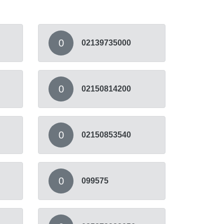
0
02139735000
0
02150814200
0
02150853540
0
099575