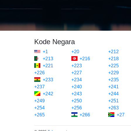
Kode Negara
+1
+20
+212
+213
+216
+218
+221
+223
+225
+226
+227
+229
+233
+234
+235
+237
+240
+241
+242
+243
+244
+249
+250
+251
+254
+256
+263
+265
+266
+27