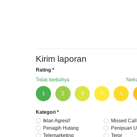
Kirim laporan
Rating
*
Tidak berbahya
Netr
1
2
3
4
5
Kategori
*
Iklan Agresif
Missed Call
Penagih Hutang
Penipuan 
Telemarketing
Teror