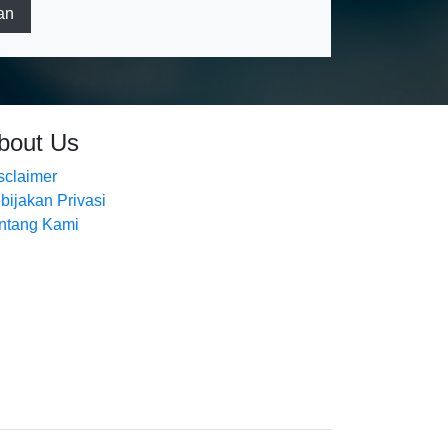
an
bout Us
sclaimer
bijakan Privasi
ntang Kami