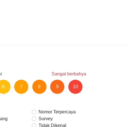
al
Sangat berbahya
6
7
8
9
10
Nomor Terpercaya
Uang
Survey
Tidak Dikenal