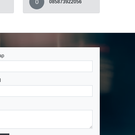
0
085873922056
ap
l