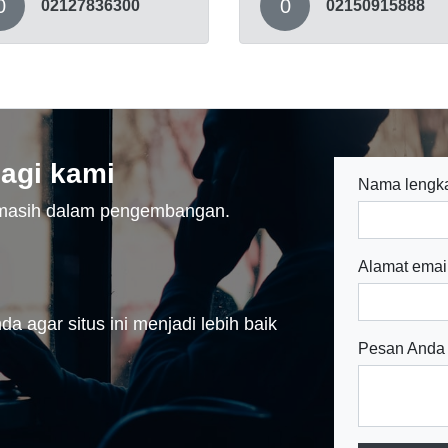
0
0
02127836300
02150915888
agi kami
Nama lengk
n masih dalam pengembangan.
Alamat emai
a agar situs ini menjadi lebih baik
Pesan Anda