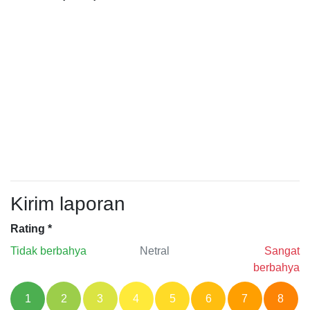
Kirim laporan
Rating
*
Tidak berbahya
Netral
Sangat
berbahya
1
2
3
4
5
6
7
8