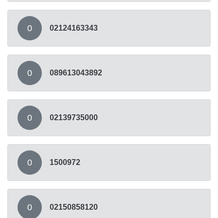
0
02124163343
0
089613043892
0
02139735000
0
1500972
0
02150858120