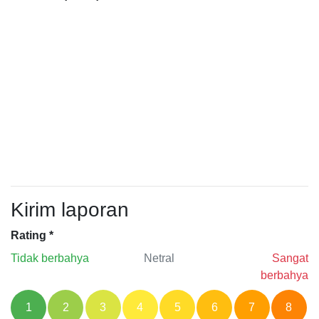
Kirim laporan
Rating
*
Tidak berbahya
Netral
Sangat
berbahya
1
2
3
4
5
6
7
8