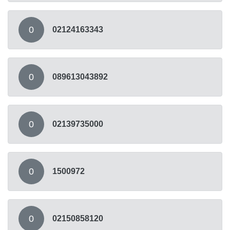
0
02124163343
0
089613043892
0
02139735000
0
1500972
0
02150858120