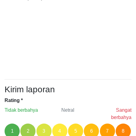
Kirim laporan
Rating
*
Tidak berbahya
Netral
Sangat
berbahya
1
2
3
4
5
6
7
8