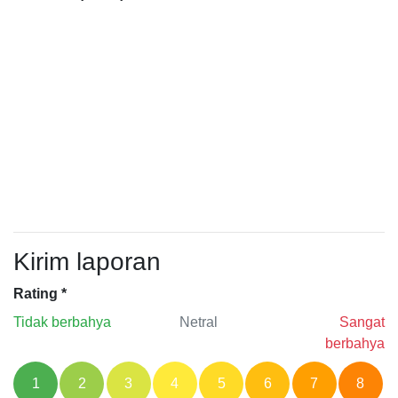
Kirim laporan
Rating
*
Tidak berbahya
Netral
Sangat
berbahya
1
2
3
4
5
6
7
8