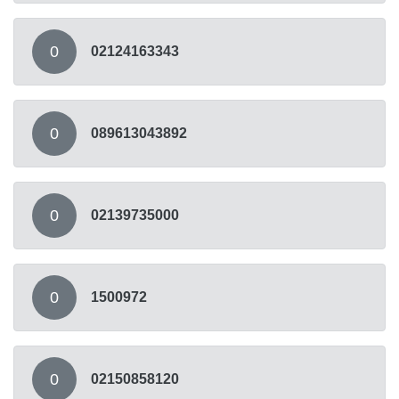
0
02124163343
0
089613043892
0
02139735000
0
1500972
0
02150858120