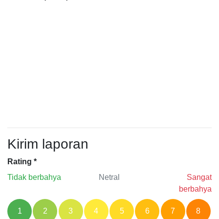
Kirim laporan
Rating
*
Tidak berbahya
Netral
Sangat
berbahya
1
2
3
4
5
6
7
8