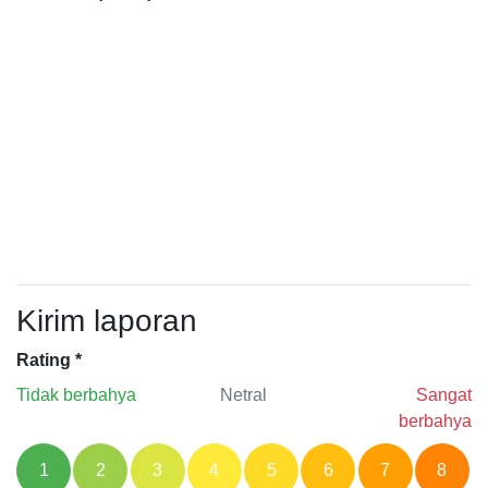
Kirim laporan
Rating
*
Tidak berbahya
Netral
Sangat
berbahya
1
2
3
4
5
6
7
8