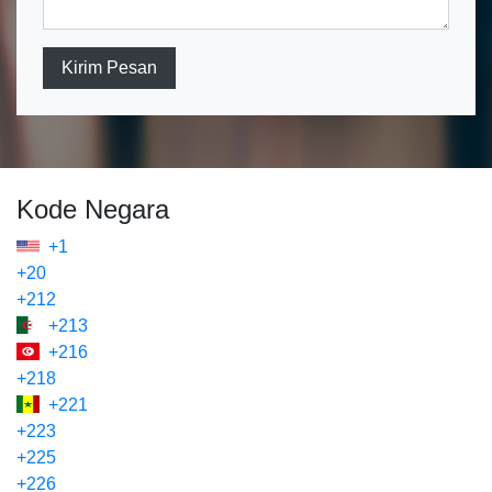
Kirim Pesan
Kode Negara
+1
+20
+212
+213
+216
+218
+221
+223
+225
+226