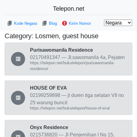
Telepon.net
Kode Negara
Blog
Kirim Nomor
Category:
Losmen, guest house
Purisawomanila Residence
02170491347 — Jl.sawomanila 4a, Pejaten
https://telepon.net/bukutelepon/purisawomanila-
residence/
HOUSE OF EVA
02199259898 — jl duren tiga selatan VII no
25 warung buncit
https://telepon.net/bukutelepon/house-of-eva/
Onyx Residence
0215736820 — Jl Penjernihan I No 15,