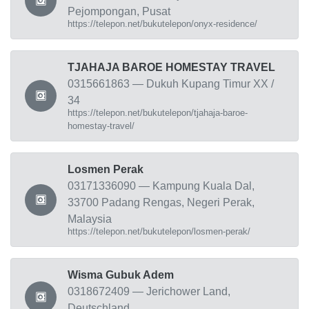
Pejompongan, Pusat
https://telepon.net/bukutelepon/onyx-residence/
TJAHAJA BAROE HOMESTAY TRAVEL
0315661863 — Dukuh Kupang Timur XX /
34
https://telepon.net/bukutelepon/tjahaja-baroe-
homestay-travel/
Losmen Perak
03171336090 — Kampung Kuala Dal,
33700 Padang Rengas, Negeri Perak,
Malaysia
https://telepon.net/bukutelepon/losmen-perak/
Wisma Gubuk Adem
0318672409 — Jerichower Land,
Deutschland