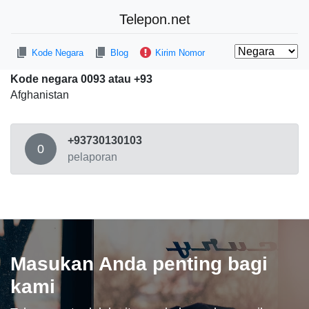
Telepon.net
Kode Negara
Blog
Kirim Nomor
Kode negara 0093 atau +93
Afghanistan
+93730130103
0
pelaporan
Masukan Anda penting bagi
kami