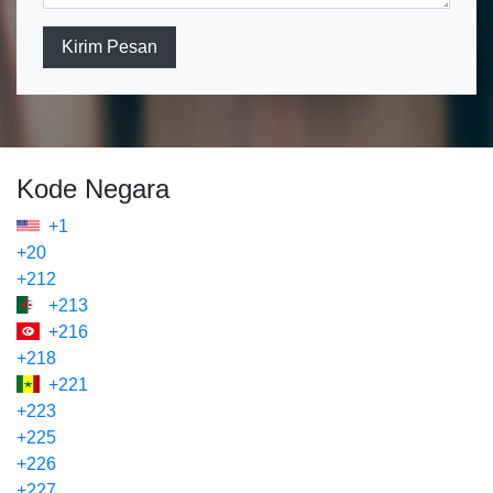
Kirim Pesan
Kode Negara
+1
+20
+212
+213
+216
+218
+221
+223
+225
+226
+227