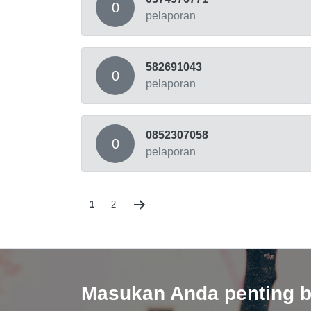
0
pelaporan
582691043
0
pelaporan
0852307058
0
pelaporan
1
2
Masukan Anda penting b