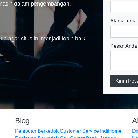
n masih dalam pengembangan.
Alamat emai
a agar situs ini menjadi lebih baik
Pesan Anda
Kirim Pes
Blog
A
Penipuan Berkedok Customer Service IndiHome
Di