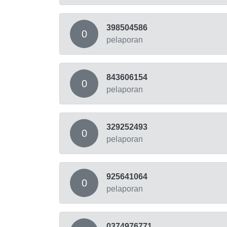
398504586
0
pelaporan
843606154
0
pelaporan
329252493
0
pelaporan
925641064
0
pelaporan
0374976771