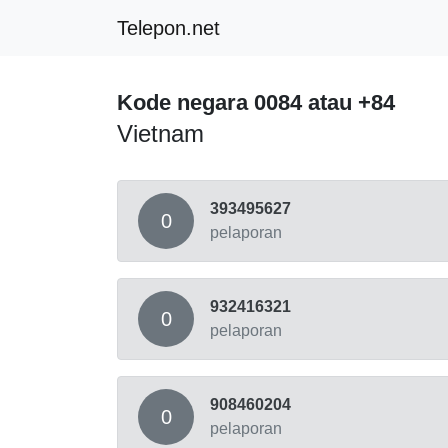
Telepon.net
Kode negara 0084 atau +84
Vietnam
393495627
0
pelaporan
932416321
0
pelaporan
908460204
0
pelaporan