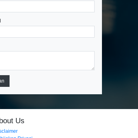
l
an
bout Us
sclaimer